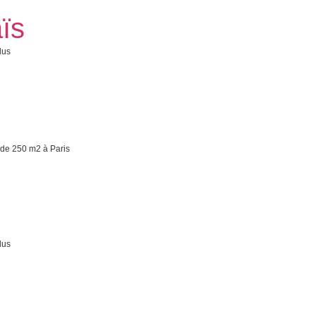
ïs
lus
de 250 m2 à Paris
lus