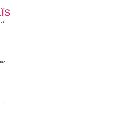
ïs
lus
 m2
lus