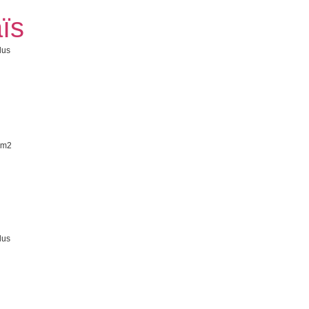
ïs
lus
 m2
lus