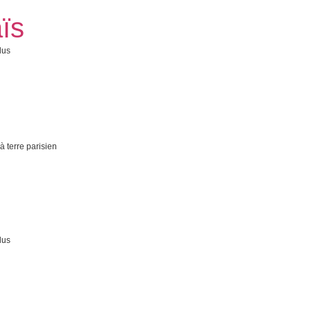
ïs
lus
terre parisien
lus